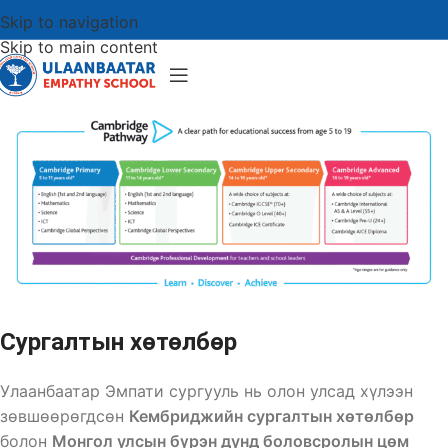
Skip to navigation
Skip to main content
Сургалтын хөтөлбөр
Улаанбаатар Эмпати сургууль нь олон улсад хүлээн
зөвшөөрөгдсөн
Кембриджийн сургалтын хөтөлбөр
болон
Монгол улсын бүрэн дунд боловсролын цөм