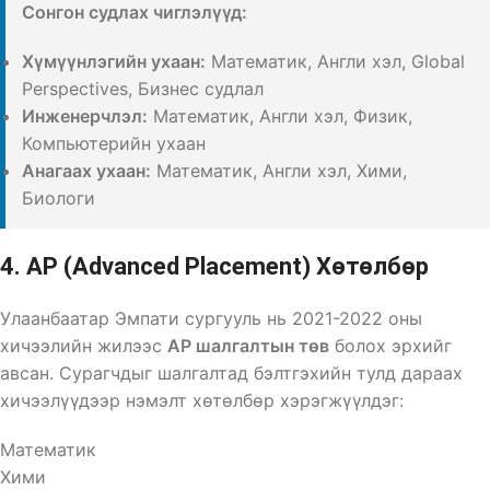
Сонгон судлах чиглэлүүд:
Хүмүүнлэгийн ухаан:
Математик, Англи хэл, Global
Perspectives, Бизнес судлал
Инженерчлэл:
Математик, Англи хэл, Физик,
Компьютерийн ухаан
Анагаах ухаан:
Математик, Англи хэл, Хими,
Биологи
4. AP (Advanced Placement) Хөтөлбөр
Улаанбаатар Эмпати сургууль нь 2021-2022 оны
хичээлийн жилээс
AP шалгалтын төв
болох эрхийг
авсан. Сурагчдыг шалгалтад бэлтгэхийн тулд дараах
хичээлүүдээр нэмэлт хөтөлбөр хэрэгжүүлдэг:
Математик
Хими