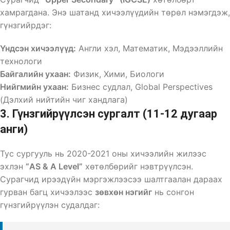
хамрагдана. Энэ шатанд хичээлүүдийн төрөл нэмэгдэж,
гүнзгийрдэг:
Үндсэн хичээлүүд:
Англи хэл, Математик, Мэдээллийн
технологи
Байгалийн ухаан:
Физик, Хими, Биологи
Нийгмийн ухаан:
Бизнес судлал, Global Perspectives
(Дэлхий нийтийн чиг хандлага)
3. Гүнзгийрүүлсэн сургалт (11-12 дугаар
анги)
Тус сургууль нь 2020-2021 оны хичээлийн жилээс
эхлэн
“AS & A Level”
хөтөлбөрийг нэвтрүүлсэн.
Сурагчид ирээдүйн мэргэжлээсээ шалтгаалан дараах
гурван багц хичээлээс
зөвхөн нэгийг
нь сонгон
гүнзгийрүүлэн судалдаг: