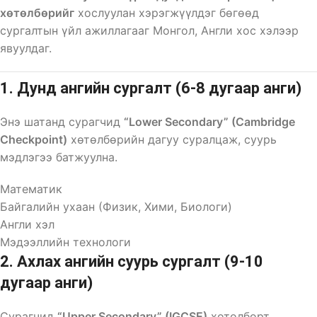
хөтөлбөрийг
хослуулан хэрэгжүүлдэг бөгөөд
сургалтын үйл ажиллагааг Монгол, Англи хос хэлээр
явуулдаг.
1. Дунд ангийн сургалт (6-8 дугаар анги)
Энэ шатанд сурагчид
“Lower Secondary” (Cambridge
Checkpoint)
хөтөлбөрийн дагуу суралцаж, суурь
мэдлэгээ батжуулна.
Математик
Байгалийн ухаан (Физик, Хими, Биологи)
Англи хэл
Мэдээллийн технологи
2. Ахлах ангийн суурь сургалт (9-10
дугаар анги)
Сурагчид
“Upper Secondary” (IGCSE)
хөтөлбөрт