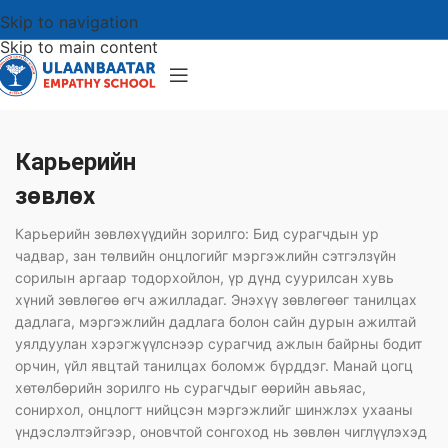
Skip to navigation
Skip to main content
Карьерийн
зөвлөх
Карьерийн зөвлөхүүдийн зорилго: Бид сурагчдын ур
чадвар, зан төлвийн онцлогийг мэргэжлийн сэтгэлзүйн
сорилын аргаар тодорхойлон, үр дүнд суурилсан хувь
хүний зөвлөгөө өгч ажилладаг. Энэхүү зөвлөгөөг танилцах
дадлага, мэргэжлийн дадлага болон сайн дурын ажилтай
уялдуулан хэрэгжүүлснээр сурагчид ажлын байрны бодит
орчин, үйл явцтай танилцах боломж бүрддэг. Манай цогц
хөтөлбөрийн зорилго нь сурагчдыг өөрийн авьяас,
сонирхол, онцлогт нийцсэн мэргэжлийг шинжлэх ухааны
үндэслэлтэйгээр, оновчтой сонгоход нь зөвлөн чиглүүлэхэд