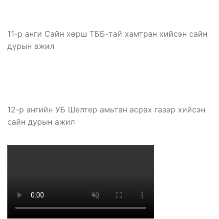
11-р анги Сайн хөрш ТББ-тай хамтран хийсэн сайн
дурын ажил
12-р ангийн УБ Шелтер амьтан асрах газар хийсэн
сайн дурын ажил