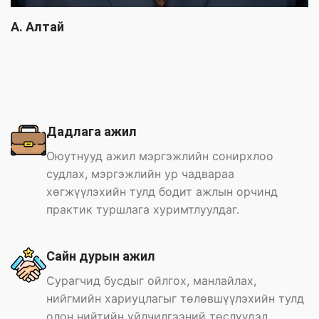
A. Алтай
Дадлага ажил
Оюутнууд ажил мэргэжлийн сонирхлоо
судлах, мэргэжлийн ур чадвараа
хөгжүүлэхийн тулд бодит ажлын орчинд
практик туршлага хуримтлуулдаг.
Cайн дурын ажил
Сурагчид бусдыг ойлгох, манлайлах,
нийгмийн хариуцлагыг төлөвшүүлэхийн тулд
олон нийтийн үйлчилгээний төслүүдэд