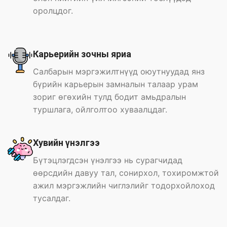
оролцдог.
Карьерийн зочны яриа
Салбарын мэргэжилтнүүд оюутнуудад янз
бүрийн карьерын замналын талаар урам
зориг өгөхийн тулд бодит амьдралын
туршлага, ойлголтоо хуваалцдаг.
Хувийн үнэлгээ
Бүтэцлэгдсэн үнэлгээ нь сурагчидад
өөрсдийн давуу тал, сонирхол, тохиромжтой
ажил мэргэжлийн чиглэлийг тодорхойлоход
тусалдаг.