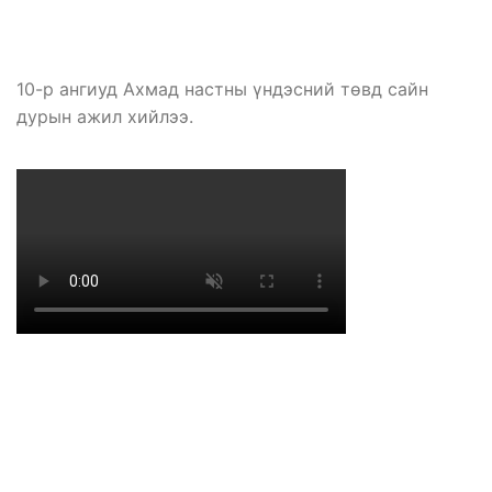
10-р ангиуд Ахмад настны үндэсний төвд сайн
дурын ажил хийлээ.