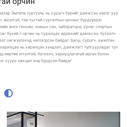
тай орчин
сэтгэлтэйгээр
аатар Эмпати сургууль нь сурагч бүрийг дэмжсэн эерэг уур
хөгжих
, аюулгүй, тав тухтай сургалтын орчныг бүрдүүлдэг.
лийн анги танхим, номын сан, лаборатори, урлаг спортын
эрэг бүхий л орчин нь суралцах идэвхийг дэмжсэн, бүтээлч
ээг хөгжүүлэхэд чиглэгдсэн байдаг. Багш, сурагч, ажилтан
 харилцаа нь харилцан хүндлэл, дэмжлэгт тулгуурладаг тул
д өөртөө итгэлтэй, бүтээлч, хариуцлагатай иргэн болон
их суурь нөхцөл энд бүрдсэн байдаг.