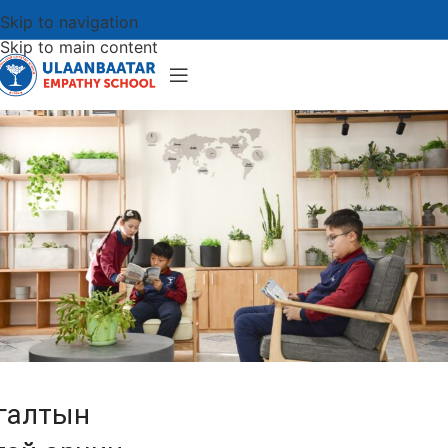
Skip to navigation
Skip to main content
Итгэлтэйгээр
галтын
сурч,